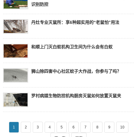
识别防控
丹灶专业灭鼠所：享6种超实用的“老鼠怕”用法
和顺上门灭白蚁机构卫生间为什么会有白蚁
狮山除四害中心社区蚊子大作战，你参与了吗？
罗村病媒生物防控机构厨房灭鼠如何放置灭鼠夹
1
2
3
4
5
6
7
8
9
10