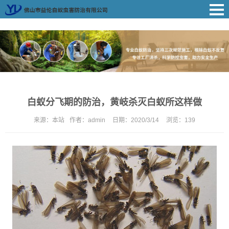
白蚁分飞期的防治，黄岐杀灭白蚁所这样做
来源：
本站
作者：
admin
日期：
2020/3/14
浏览：
139