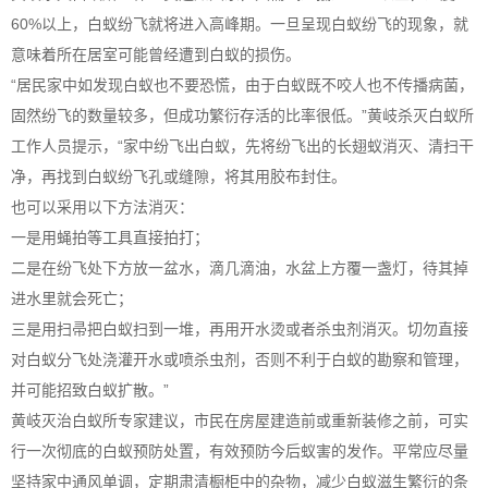
60%以上，白蚁纷飞就将进入高峰期。一旦呈现
白蚁纷飞
的现象，就
意味着所在居室可能曾经遭到白蚁的损伤。
“居民家中如发现白蚁也不要恐慌，由于白蚁既不咬人也不传播病菌，
固然纷飞的数量较多，但成功繁衍存活的比率很低。”黄岐杀灭白蚁所
工作人员提示，“家中纷飞出白蚁，先将纷飞出的长翅蚁消灭、清扫干
净，再找到白蚁纷飞孔或缝隙，将其用胶布封住。
也可以采用以下方法消灭：
一是用蝇拍等工具直接拍打；
二是在纷飞处下方放一盆水，滴几滴油，水盆上方覆一盏灯，待其掉
进水里就会死亡；
三是用扫帚把白蚁扫到一堆，再用开水烫或者杀虫剂消灭。切勿直接
对
白蚁分飞处
浇灌开水或喷杀虫剂，否则不利于白蚁的勘察和管理，
并可能招致白蚁扩散。”
黄岐灭治白蚁
所专家建议，市民在房屋建造前或重新装修之前，可实
行一次彻底的白蚁预防处置，有效预防今后蚁害的发作。平常应尽量
坚持家中通风单调，定期肃清橱柜中的杂物，
减少白蚁滋生
繁衍的条